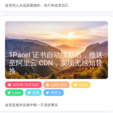
改变别人永远是最难的，你只有改变自己
1Panel 证书自动续期后，推送
至阿里云 CDN，实现无感知替
换
2024年10月20日
3,886 浏览
1Panel
Linux
运维
阿里云
改变是相对实相中唯一不变的事实