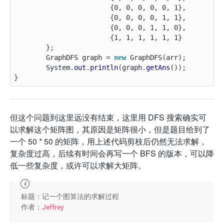
{
0
,
0
,
0
,
0
,
0
,
1
},
{
0
,
0
,
0
,
0
,
1
,
1
},
{
0
,
0
,
0
,
1
,
1
,
0
},
{
1
,
1
,
1
,
1
,
1
,
1
}
};
GraphDFS
graph
=
new
GraphDFS
(
arr
);
System
.
out
.
println
(
graph
.
getAns
());
}
但这个问题到这里远没有结束，这里用 DFS 搜索确实可
以求解这个矩阵图，其原因是矩阵很小，但是题目给到了
一个 50 * 50 的矩阵，用上述代码剪枝后仍然无法求解，
复杂度过高，后续有时间会再写一个 BFS 的版本，可以降
低一些复杂度，或许可以求解大矩阵。
标题：记一个图算法的求解过程
作者：
Jeffrey