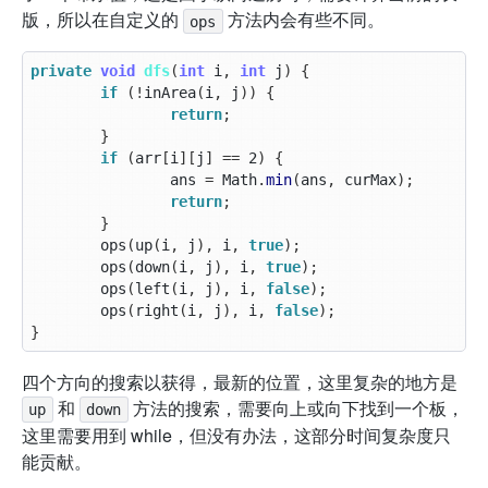
版，所以在自定义的
方法内会有些不同。
ops
private
void
dfs
(
int
i
,
int
j
)
{
if
(!
inArea
(
i
,
j
))
{
return
;
}
if
(
arr
[
i
][
j
]
==
2
)
{
ans
=
Math
.
min
(
ans
,
curMax
);
return
;
}
ops
(
up
(
i
,
j
),
i
,
true
);
ops
(
down
(
i
,
j
),
i
,
true
);
ops
(
left
(
i
,
j
),
i
,
false
);
ops
(
right
(
i
,
j
),
i
,
false
);
}
四个方向的搜索以获得，最新的位置，这里复杂的地方是
和
方法的搜索，需要向上或向下找到一个板，
up
down
这里需要用到 while，但没有办法，这部分时间复杂度只
能贡献。