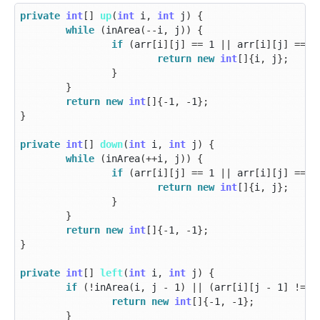
private
int
[]
up
(
int
i
,
int
j
)
{
while
(
inArea
(--
i
,
j
))
{
if
(
arr
[
i
][
j
]
==
1
||
arr
[
i
][
j
]
==
2
return
new
int
[]{
i
,
j
};
}
}
return
new
int
[]{-
1
,
-
1
};
}
private
int
[]
down
(
int
i
,
int
j
)
{
while
(
inArea
(++
i
,
j
))
{
if
(
arr
[
i
][
j
]
==
1
||
arr
[
i
][
j
]
==
2
return
new
int
[]{
i
,
j
};
}
}
return
new
int
[]{-
1
,
-
1
};
}
private
int
[]
left
(
int
i
,
int
j
)
{
if
(!
inArea
(
i
,
j
-
1
)
||
(
arr
[
i
][
j
-
1
]
!=
1
return
new
int
[]{-
1
,
-
1
};
}