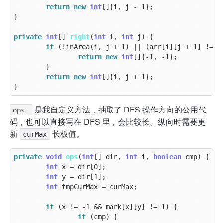
return
new
int
[]{
i
,
j
-
1
};
}
private
int
[]
right
(
int
i
,
int
j
)
{
if
(!
inArea
(
i
,
j
+
1
)
||
(
arr
[
i
][
j
+
1
]
!=
1
return
new
int
[]{-
1
,
-
1
};
}
return
new
int
[]{
i
,
j
+
1
};
}
是我自定义方法，抽取了 DFS 操作方向的公用代
ops 
码，也可以直接写在 DFS 里，会比较长。纵向时需要更
新
长板值。
curMax
private
void
ops
(
int
[]
dir
,
int
i
,
boolean
cmp
)
{
int
x
=
dir
[
0
];
int
y
=
dir
[
1
];
int
tmpCurMax
=
curMax
;
if
(
x
!=
-
1
&&
mark
[
x
][
y
]
!=
1
)
{
if
(
cmp
)
{