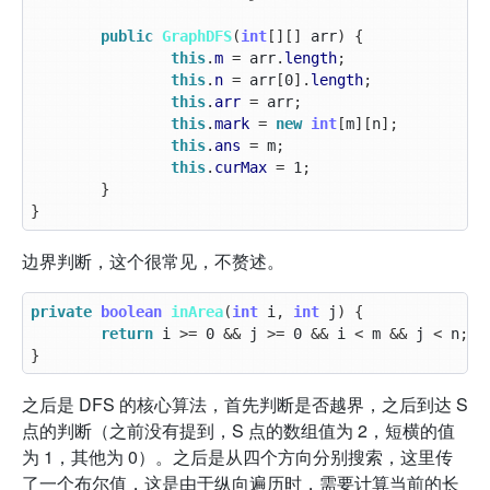
public
GraphDFS
(
int
[][]
arr
)
{
this
.
m
=
arr
.
length
;
this
.
n
=
arr
[
0
].
length
;
this
.
arr
=
arr
;
this
.
mark
=
new
int
[
m
][
n
];
this
.
ans
=
m
;
this
.
curMax
=
1
;
}
}
边界判断，这个很常见，不赘述。
private
boolean
inArea
(
int
i
,
int
j
)
{
return
i
>=
0
&&
j
>=
0
&&
i
<
m
&&
j
<
n
;
}
之后是 DFS 的核心算法，首先判断是否越界，之后到达 S
点的判断（之前没有提到，S 点的数组值为 2，短横的值
为 1，其他为 0）。之后是从四个方向分别搜索，这里传
了一个布尔值，这是由于纵向遍历时，需要计算当前的长