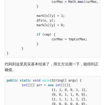
curMax
=
Math
.
max
(
curMax
,
Ma
}
mark
[
x
][
y
]
=
1
;
dfs
(
x
,
y
);
mark
[
x
][
y
]
=
0
;
if
(
cmp
)
{
curMax
=
tmpCurMax
;
}
}
}
代码到这里其实基本结束了，用主方法测一下，能得到正
确值。
public
static
void
main
(
String
[]
args
)
{
int
[][]
arr
=
new
int
[][]{
{
1
,
1
,
0
,
0
,
1
,
1
},
{
0
,
0
,
1
,
1
,
0
,
0
},
{
1
,
1
,
1
,
1
,
1
,
2
},
{
0
,
0
,
0
,
0
,
0
,
0
},